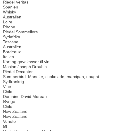
Riedel Veritas
Spanien
Whisky
Australien
Loire
Rhone
Riedel Sommeliers.
Sydafrika
Toscana
Australien
Bordeaux
Italien
Kort og gavekasser til vin
Masion Joseph Drouhin
Riedel Decanter.
Summerbird: Mandler, chokolade, marcipan, nougat
Sydfrankrig
Vine
Chile
Domaine David Moreau
Øvrige
Chile
New Zealand
New Zealand
Veneto
Øl