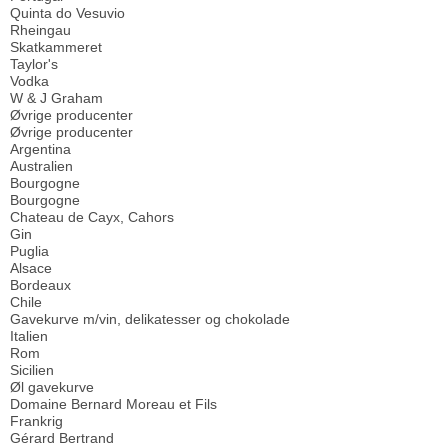
Quinta do Vesuvio
Rheingau
Skatkammeret
Taylor's
Vodka
W & J Graham
Øvrige producenter
Øvrige producenter
Argentina
Australien
Bourgogne
Bourgogne
Chateau de Cayx, Cahors
Gin
Puglia
Alsace
Bordeaux
Chile
Gavekurve m/vin, delikatesser og chokolade
Italien
Rom
Sicilien
Øl gavekurve
Domaine Bernard Moreau et Fils
Frankrig
Gérard Bertrand