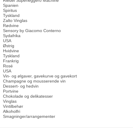
Riedel Superleggero Machine
Spanien
Spiritus
Tyskland
Zalto Vinglas
Rødvine
Sensory by Giacomo Conterno
Sydafrika
USA
Østrig
Hvidvine
Tyskland
Frankrig
Rosé
USA
Vin- og ølgaver, gavekurve og gavekort
Champagne og mousserende vin
Dessert- og hedvin
Portvine
Chokolade og delikatesser
Vinglas
Vintilbehør
Alkoholfri
Smagninger/arrangementer