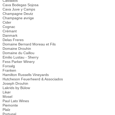
Calvados
Cava Bodegas Sojosa
Cava Juve y Camps
Champagne Deutz
Champagne øvrige
Cider
Cognac
Crémant
Danmark
Delas Freres
Domaine Bernard Moreau et Fils
Domaine Drouhin
Domaine du Caillou
Emilio Lustau - Sherry
Fess Parker Winery
Forsalg
Franken
Hamilton Russells Vineyards
Hutcheson Feuerheerd & Associados
Joseph Drouhin
Lakrids by Bülow
Likør
Mosel
Paul Lato Wines
Piemonte
Plalz
Portugal