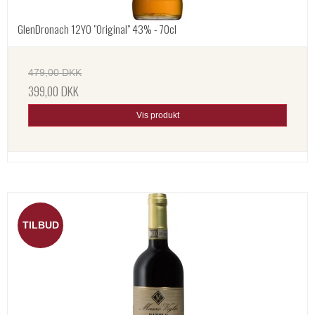
GlenDronach 12YO "Original" 43% - 70cl
479,00 DKK
399,00 DKK
Vis produkt
TILBUD