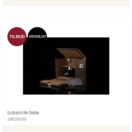
TILBUD
UDSOLGT
Graham's Ne Oublie
18820203