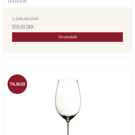
11416109
1.195,00 DKK
999,00 DKK
Vis produkt
TILBUD