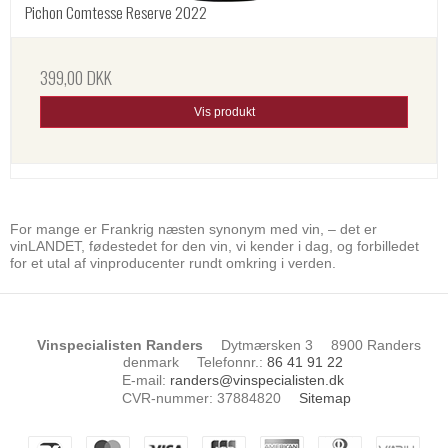
Pichon Comtesse Reserve 2022
399,00 DKK
Vis produkt
For mange er Frankrig næsten synonym med vin, – det er
vinLANDET, fødestedet for den vin, vi kender i dag, og forbilledet
for et utal af vinproducenter rundt omkring i verden.
Vinspecialisten Randers
Dytmærsken 3
8900 Randers
denmark
Telefonnr.
:
86 41 91 22
E-mail
:
randers@vinspecialisten.dk
CVR-nummer
:
37884820
Sitemap