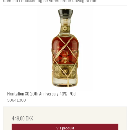
Kom ind i butikken og se vores brede udvalg af rom.
Plantation XO 20th Anniversary 40%, 70cl
50641300
449,00 DKK
Vis produkt