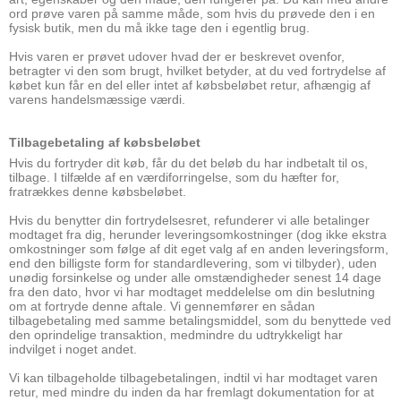
ord prøve varen på samme måde, som hvis du prøvede den i en
fysisk butik, men du må ikke tage den i egentlig brug.
Hvis varen er prøvet udover hvad der er beskrevet ovenfor,
betragter vi den som brugt, hvilket betyder, at du ved fortrydelse af
købet kun får en del eller intet af købsbeløbet retur, afhængig af
varens handelsmæssige værdi.
Tilbagebetaling af købsbeløbet
Hvis du fortryder dit køb, får du det beløb du har indbetalt til os,
tilbage. I tilfælde af en værdiforringelse, som du hæfter for,
fratrækkes denne købsbeløbet.
Hvis du benytter din fortrydelsesret, refunderer vi alle betalinger
modtaget fra dig, herunder leveringsomkostninger (dog ikke ekstra
omkostninger som følge af dit eget valg af en anden leveringsform,
end den billigste form for standardlevering, som vi tilbyder), uden
unødig forsinkelse og under alle omstændigheder senest 14 dage
fra den dato, hvor vi har modtaget meddelelse om din beslutning
om at fortryde denne aftale. Vi gennemfører en sådan
tilbagebetaling med samme betalingsmiddel, som du benyttede ved
den oprindelige transaktion, medmindre du udtrykkeligt har
indvilget i noget andet.
Vi kan tilbageholde tilbagebetalingen, indtil vi har modtaget varen
retur, med mindre du inden da har fremlagt dokumentation for at