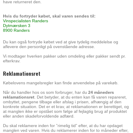
have returneret den.
Hvis du fortryder købet, skal varen sendes til:
Vinspecialisten Randers
Dytmærsken 3
8900 Randers
Du kan også fortryde købet ved at give tydelig meddelelse og
aflevere den personligt på ovenstående adresse.
Vi modtager hverken pakker uden omdeling eller pakker sendt pr.
efterkrav.
Reklamationsret
Købelovens mangelsregler kan finde anvendelse på varekøb.
Når du handler hos os som forbruger, har du
24 måneders
reklamationsret
. Det betyder, at du enten kan få varen repareret,
ombyttet, pengene tilbage eller afslag i prisen, afhængig af den
konkrete situation. Det er et krav, at reklamationen er berettiget, og
at manglen ikke er opstået som følge af fejlagtig brug af produktet
eller anden skadeforvoldende adfærd.
Du skal reklamere inden for ”rimelig tid” efter, at du har opdaget
manglen ved varen. Hvis du reklamerer inden for to måneder efter,