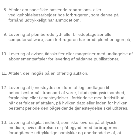
Aftaler om specifikke hastende reparations- eller
vedligeholdelsesarbejder hos forbrugeren, som denne på
forhånd udtrykkeligt har anmodet om,
Levering af plomberede lyd- eller billedoptagelser eller
computersoftware, som forbrugeren har brudt plomberingen på,
Levering af aviser, tidsskrifter eller magasiner med undtagelse af
abonnementsaftaler for levering af sådanne publikationer,
Aftaler, der indgås på en offentlig auktion,
Levering af tjenesteydelser i form af logi undtagen til
beboelsesformål, transport af varer, biludlejningsvirksomhed,
forplejning eller tjenesteydelser i forbindelse med fritidstilbud,
når det følger af aftalen, på hvilken dato eller inden for hvilken
bestemt periode den pågældende tjenesteydelse skal udføres,
Levering af digitalt indhold, som ikke leveres på et fysisk
medium, hvis udførelsen er påbegyndt med forbrugerens
forudgående udtrykkelige samtykke og anerkendelse af, at