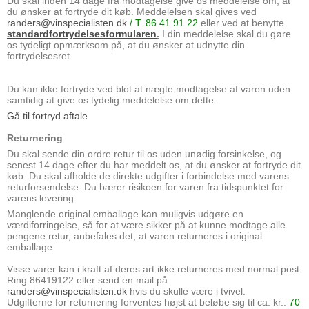
Du skal inden 14 dage fra modtagelse give os meddelelse om, at
du ønsker at fortryde dit køb. Meddelelsen skal gives ved
randers@vinspecialisten.dk
/ T. 86 41 91 22
eller ved at benytte
standardfortrydelsesformularen
.
I din meddelelse skal du gøre
os tydeligt opmærksom på, at du ønsker at udnytte din
fortrydelsesret.
Du kan ikke fortryde ved blot at nægte modtagelse af varen uden
samtidig at give os tydelig meddelelse om dette.
Gå til fortryd aftale
Returnering
Du skal sende din ordre retur til os uden unødig forsinkelse, og
senest 14 dage efter du har meddelt os, at du ønsker at fortryde dit
køb. Du skal afholde de direkte udgifter i forbindelse med varens
returforsendelse. Du bærer risikoen for varen fra tidspunktet for
varens levering.
Manglende original emballage kan muligvis udgøre en
værdiforringelse, så for at være sikker på at kunne modtage alle
pengene retur, anbefales det, at varen returneres i original
emballage.
Visse varer kan i kraft af deres art ikke returneres med normal post.
Ring 86419122 eller send en mail på
randers@vinspecialisten.dk
hvis du skulle være i tvivel.
Udgifterne for returnering forventes højst at beløbe sig til ca. kr.:
70