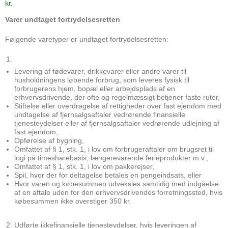
kr.
Varer undtaget fortrydelsesretten
Følgende varetyper er undtaget fortrydelsesretten:
Levering af fødevarer, drikkevarer eller andre varer til
husholdningens løbende forbrug, som leveres fysisk til
forbrugerens hjem, bopæl eller arbejdsplads af en
erhvervsdrivende, der ofte og regelmæssigt betjener faste ruter,
Stiftelse eller overdragelse af rettigheder over fast ejendom med
undtagelse af fjernsalgsaftaler vedrørende finansielle
tjenesteydelser eller af fjernsalgsaftaler vedrørende udlejning af
fast ejendom,
Opførelse af bygning,
Omfattet af § 1, stk. 1, i lov om forbrugeraftaler om brugsret til
logi på timesharebasis, længerevarende ferieprodukter m.v.,
Omfattet af § 1, stk. 1, i lov om pakkerejser,
Spil, hvor der for deltagelse betales en pengeindsats, eller
Hvor varen og købesummen udveksles samtidig med indgåelse
af en aftale uden for den erhvervsdrivendes forretningssted, hvis
købesummen ikke overstiger 350 kr.
Udførte ikkefinansielle tjenesteydelser, hvis leveringen af