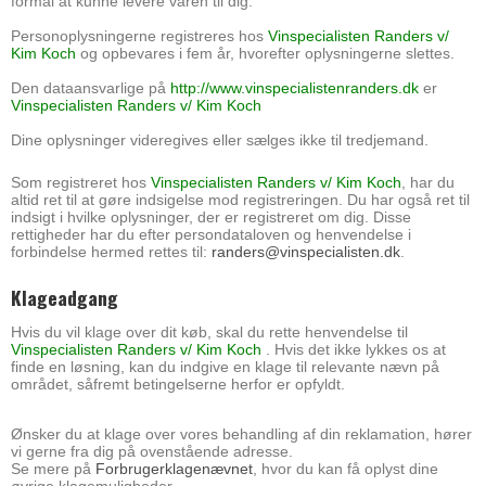
formål at kunne levere varen til dig.
Personoplysningerne registreres hos
Vinspecialisten Randers v/
Kim Koch
og opbevares i fem år, hvorefter oplysningerne slettes.
Den dataansvarlige på
http://www.vinspecialistenranders.dk
er
Vinspecialisten Randers v/ Kim Koch
Dine oplysninger videregives eller sælges ikke til tredjemand.
Som registreret hos
Vinspecialisten Randers v/ Kim Koch
, har du
altid ret til at gøre indsigelse mod registreringen. Du har også ret til
indsigt i hvilke oplysninger, der er registreret om dig. Disse
rettigheder har du efter persondataloven og henvendelse i
forbindelse hermed rettes til:
randers@vinspecialisten.dk
.
Klageadgang
Hvis du vil klage over dit køb, skal du rette henvendelse til
Vinspecialisten Randers v/ Kim Koch
. Hvis det ikke lykkes os at
finde en løsning, kan du indgive en klage til relevante nævn på
området, såfremt betingelserne herfor er opfyldt.
Ønsker du at klage over vores behandling af din reklamation, hører
vi gerne fra dig på ovenstående adresse.
Se mere på
Forbrugerklagenævnet
, hvor du kan få oplyst dine
øvrige klagemuligheder