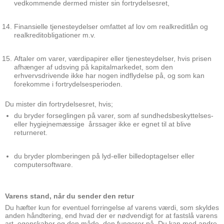
vedkommende dermed mister sin fortrydelsesret,
Finansielle tjenesteydelser omfattet af lov om realkreditlån og
realkreditobligationer m.v.
Aftaler om varer, værdipapirer eller tjenesteydelser, hvis prisen
afhænger af udsving på kapitalmarkedet, som den
erhvervsdrivende ikke har nogen indflydelse på, og som kan
forekomme i fortrydelsesperioden.
Du mister din fortrydelsesret, hvis;
du bryder forseglingen på varer, som af sundhedsbeskyttelses-
eller hygiejnemæssige årssager ikke er egnet til at blive
returneret.
du bryder plomberingen på lyd-eller billedoptagelser eller
computersoftware.
Varens stand, når du sender den retur
Du hæfter kun for eventuel forringelse af varens værdi, som skyldes
anden håndtering, end hvad der er nødvendigt for at fastslå varens
art, egenskaber og den måde, den fungerer på. Du kan med andre