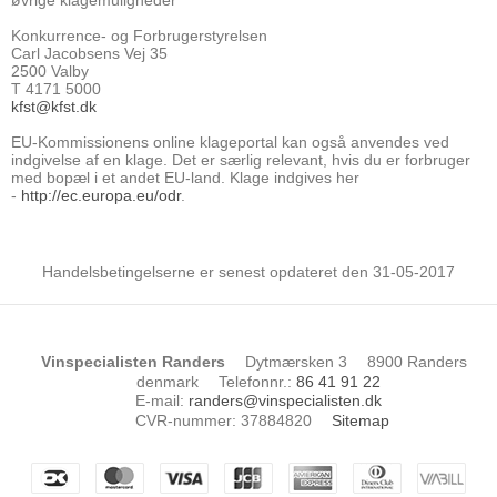
Konkurrence- og Forbrugerstyrelsen
Carl Jacobsens Vej 35
2500 Valby
T 4171 5000
kfst@kfst.dk
EU-Kommissionens online klageportal kan også anvendes ved
indgivelse af en klage. Det er særlig relevant, hvis du er forbruger
med bopæl i et andet EU-land. Klage indgives her
-
http://ec.europa.eu/odr
.
Handelsbetingelserne er senest opdateret den 31-05-2017
Vinspecialisten Randers
Dytmærsken 3
8900 Randers
denmark
Telefonnr.
:
86 41 91 22
E-mail
:
randers@vinspecialisten.dk
CVR-nummer
:
37884820
Sitemap