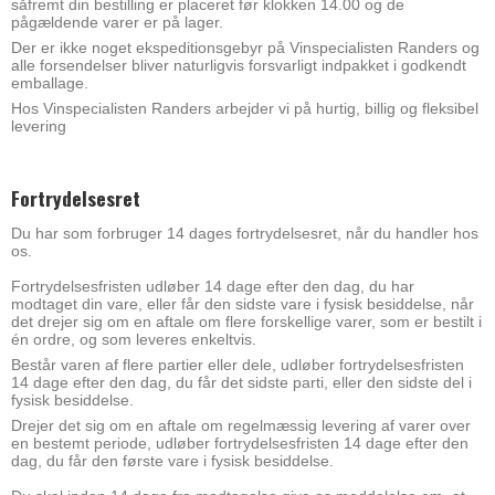
såfremt din bestilling er placeret før klokken 14.00 og de
pågældende varer er på lager.
Der er ikke noget ekspeditionsgebyr på Vinspecialisten Randers og
alle forsendelser bliver naturligvis forsvarligt indpakket i godkendt
emballage.
Hos Vinspecialisten Randers arbejder vi på hurtig, billig og fleksibel
levering
Fortrydelsesret
Du har som forbruger 14 dages fortrydelsesret, når du handler hos
os.
Fortrydelsesfristen udløber 14 dage efter den dag, du har
modtaget din vare, eller får den sidste vare i fysisk besiddelse, når
det drejer sig om en aftale om flere forskellige varer, som er bestilt i
én ordre, og som leveres enkeltvis.
Består varen af flere partier eller dele, udløber fortrydelsesfristen
14 dage efter den dag, du får det sidste parti, eller den sidste del i
fysisk besiddelse.
Drejer det sig om en aftale om regelmæssig levering af varer over
en bestemt periode, udløber fortrydelsesfristen 14 dage efter den
dag, du får den første vare i fysisk besiddelse.