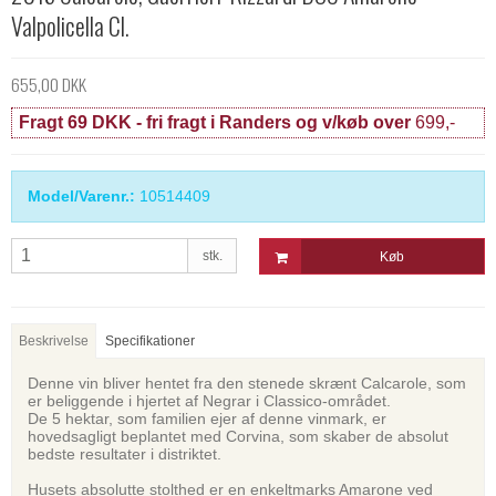
Valpolicella Cl.
655,00 DKK
Fragt 69 DKK - fri fragt i Randers og v/køb over
699,-
Model/Varenr.:
10514409
stk.
Køb
Beskrivelse
Specifikationer
Denne vin bliver hentet fra den stenede skrænt Calcarole, som
er beliggende i hjertet af Negrar i Classico-området.
De 5 hektar, som familien ejer af denne vinmark, er
hovedsagligt beplantet med Corvina, som skaber de absolut
bedste resultater i distriktet.
Husets absolutte stolthed er en enkeltmarks Amarone ved