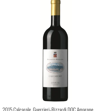
2015 Calcarole, Guerrieri-Rizzardi DOC Amarone