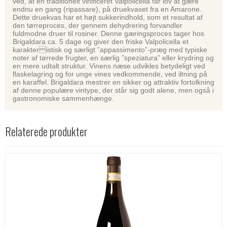
ved, at en traditionelt vinificeret Valpolicella får lov at gære
endnu en gang (ripassare), på druekvaset fra en Amarone.
Dette druekvas har et højt sukkerindhold, som et resultat af
den tørreproces, der gennem dehydrering forvandler
fuldmodne druer til rosiner. Denne gæringsproces tager hos
Brigaldara ca. 5 dage og giver den friske Valpolicella et
karakteristisk og særligt ”appassimento”-præg med typiske
noter af tørrede frugter, en særlig ”speziatura” eller krydring og
en mere udtalt struktur. Vinens næse udvikles betydeligt ved
flaskelagring og for unge vines vedkommende, ved iltning på
en karaffel. Brigaldara mestrer en sikker og attraktiv fortolkning
af denne populære vintype, der står sig godt alene, men også i
gastronomiske sammenhænge.
Relaterede produkter