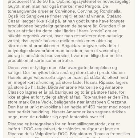
produceret fra de 50 ha. Opbindingssystemet er hovedsageligt
Guyot, men man har også marker med Pergola. De
toneangivende druer er Corvinone, Corvina og Rondinella.
Også lidt Sangiovese finder vej til et par af vinene. Stefano
Cesari lægger ikke skjul på, at han godt kunne have forøget
produktionen betydeligt gennem de senere år. Grunden til at
han er afstået fra dette, skal findes i hans “credo” om en
såkaldt organisk vækst, hvor man respekterer den naturlige
vækst, dvs. opnår balance mellem stokkenes alder og
størrelsen af produktionen. Brigaldara angiver selv de ret
betydelige skovområder man besidder, som et væsentligt
bidrag til områdets biodiversitet, hvor man tillige har en lille
produktion af sorte sommertrøfler.
Deres vine er fyldige men ikke overgjorte, komplekse og
saftige. Der benyttes både små og store fade i produktionen.
Husets unge Valpolicella lager primært på ståltank, oftest med
en meget kort afrunding på store fade. Husets Ripasso lagres
på store 25 hl. fade. Både Amarone Marcellise og Amarone
Classico lagres et år på barriques og to år på store fade, for
ikke at give et for tydeligt aftryk af fad. Top-marken er den 7ha
store mark Case Vecie, beliggende nær landsbyen Grezzana.
Den har et unikt mikroklima i en højde af 450 meter med noget
nær perfekt hældning. Husets Amaroner kan sagtens drikkes
unge, men de udvikler sig også fantastisk over tid.
Ripasso er betegnelsen for en fremstillingsmetode, der er
indført i DOC-regulativet, der således muliggør at lave en
Ripasso della Valpolicella DOC. Brigaldaras Ripasso fremstilles