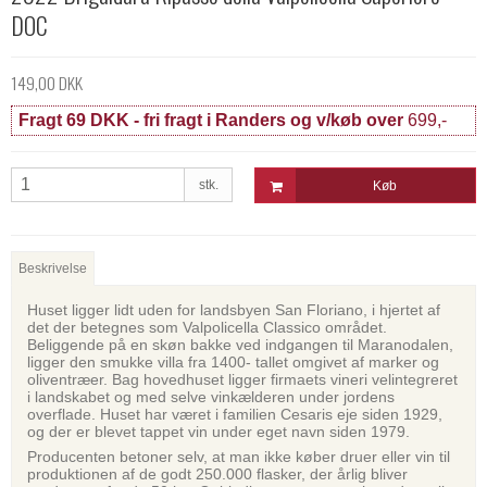
DOC
149,00 DKK
Fragt 69 DKK - fri fragt i Randers og v/køb over
699,-
stk.
Køb
Beskrivelse
Huset ligger lidt uden for landsbyen San Floriano, i hjertet af
det der betegnes som Valpolicella Classico området.
Beliggende på en skøn bakke ved indgangen til Maranodalen,
ligger den smukke villa fra 1400- tallet omgivet af marker og
oliventræer. Bag hovedhuset ligger firmaets vineri velintegreret
i landskabet og med selve vinkælderen under jordens
overflade. Huset har været i familien Cesaris eje siden 1929,
og der er blevet tappet vin under eget navn siden 1979.
Producenten betoner selv, at man ikke køber druer eller vin til
produktionen af de godt 250.000 flasker, der årlig bliver