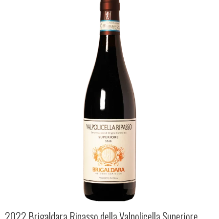
2022 Brigaldara Ripasso della Valpolicella Superiore