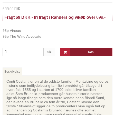
699,00 DKK
Fragt 69 DKK - fri fragt i Randers og v/køb over
699,-
93p Vinous
95p The Wine Advocate
stk.
Køb
Beskrivelse
Conti Costanti er en af de ældste familier i Montalcino og deres
historie som indflydelsesrig familie i området går tilbage til i
hvert fald 1555 og i starten af 1700-tallet bliver familien
adlet.Som Brunello-producenter går husets historie næsten
lige så langt tilbage som den mere kendte nabo Biondi Santi,
der lavede en Brunello ca fem år før, Costanti lavede den
første.Stilmæssigt ligger de to producenters vine også tæt op
ad hinanden og Costantis Brunello nævnes ofte som et
ligeværdigt men noget mere rimeligt prissat alternativ til den