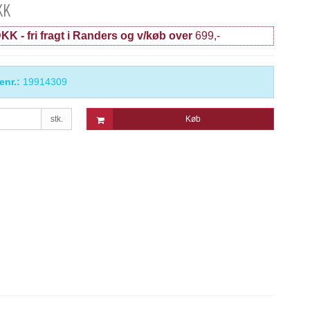
KK
KK - fri fragt i Randers og v/køb over
699,-
enr.:
19914309
stk.
Køb