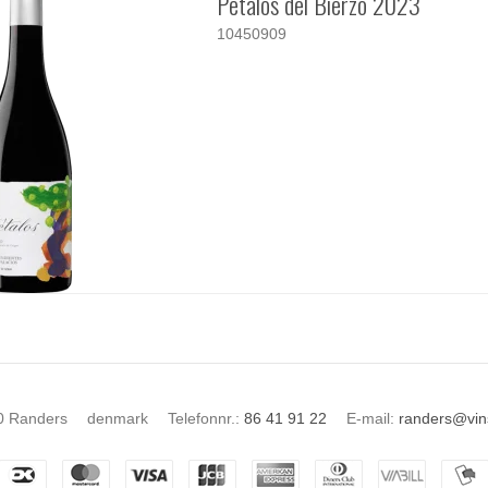
Petalos del Bierzo 2023
10450909
0 Randers
denmark
Telefonnr.
:
86 41 91 22
E-mail
:
randers@vins