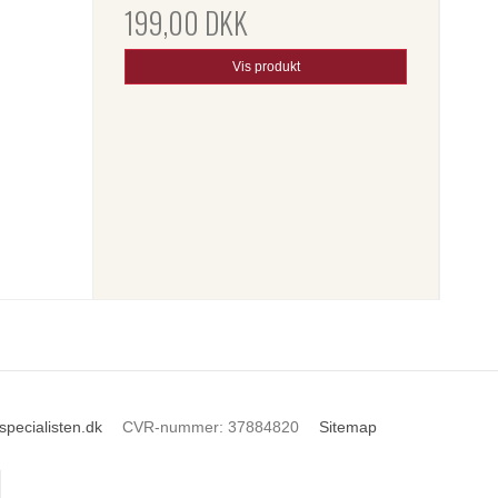
199,00 DKK
Vis produkt
pecialisten.dk
CVR-nummer
:
37884820
Sitemap