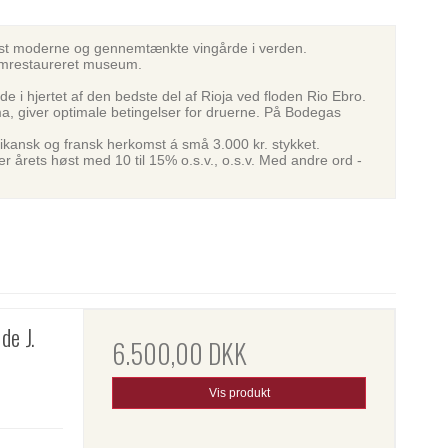
est moderne og gennemtænkte vingårde i verden.
nemrestaureret museum.
e i hjertet af den bedste del af Rioja ved floden Rio Ebro.
a, giver optimale betingelser for druerne. På Bodegas
kansk og fransk herkomst á små 3.000 kr. stykket.
r årets høst med 10 til 15% o.s.v., o.s.v. Med andre ord -
de J.
6.500,00 DKK
Vis produkt