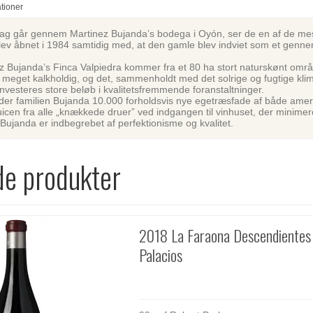
ationer
ag går gennem Martinez Bujanda’s bodega i Oyón, ser de en af de m
ev åbnet i 1984 samtidig med, at den gamle blev indviet som et gen
ez Bujanda’s Finca Valpiedra kommer fra et 80 ha stort naturskønt områd
meget kalkholdig, og det, sammenholdt med det solrige og fugtige klim
nvesteres store beløb i kvalitetsfremmende foranstaltninger.
er familien Bujanda 10.000 forholdsvis nye egetræsfade af både ameri
uicen fra alle „knækkede druer” ved indgangen til vinhuset, der minimere
ujanda er indbegrebet af perfektionisme og kvalitet.
de produkter
2018 La Faraona Descendientes 
Palacios