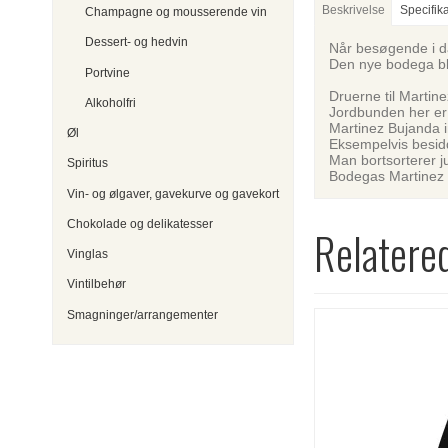
Beskrivelse
Specifik
Champagne og mousserende vin
Dessert- og hedvin
Når besøgende i d
Den nye bodega bl
Portvine
Druerne til Martin
Alkoholfri
Jordbunden her er 
Martinez Bujanda i
Øl
Eksempelvis besidd
Man bortsorterer j
Spiritus
Bodegas Martinez B
Vin- og ølgaver, gavekurve og gavekort
Chokolade og delikatesser
Relatere
Vinglas
Vintilbehør
Smagninger/arrangementer