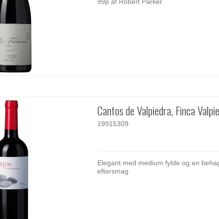
99p af Robert Parker
Cantos de Valpiedra, Finca Valpi
19915309
Elegant med medium fylde og en behag
eftersmag