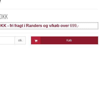
 DKK
KK - fri fragt i Randers og v/køb over
699,-
stk.
Køb