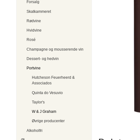
Forsalg
Skatkammeret
Rødvine
Hvidvine
Rosé
Champagne og mousserende vin
Dessert- og hedvin
Portvine
Hutcheson Feuerheerd &
Associados
Quinta do Vesuvio
Taylor's
W & J Graham
Øvrige producenter
Alkoholfri
Øl