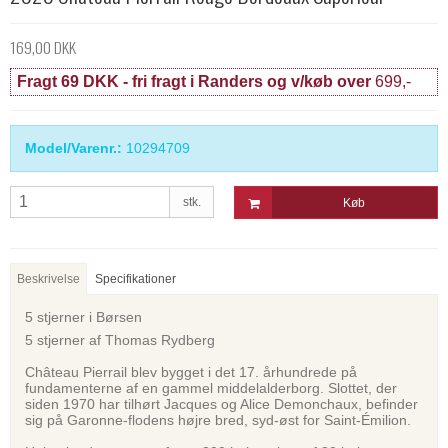
169,00 DKK
Fragt 69 DKK - fri fragt i Randers og v/køb over
699,-
Model/Varenr.:
10294709
stk.
Køb
Beskrivelse
Specifikationer
5 stjerner i Børsen
5 stjerner af Thomas Rydberg
Château Pierrail blev bygget i det 17. århundrede på
fundamenterne af en gammel middelalderborg. Slottet, der
siden 1970 har tilhørt Jacques og Alice Demonchaux, befinder
sig på Garonne-flodens højre bred, syd-øst for Saint-Émilion.