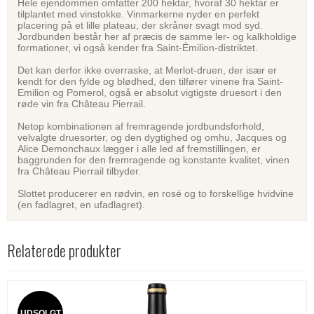
Hele ejendommen omfatter 200 hektar, hvoraf 30 hektar er
tilplantet med vinstokke. Vinmarkerne nyder en perfekt
placering på et lille plateau, der skråner svagt mod syd.
Jordbunden består her af præcis de samme ler- og kalkholdige
formationer, vi også kender fra Saint-Émilion-distriktet.
Det kan derfor ikke overraske, at Merlot-druen, der især er
kendt for den fylde og blødhed, den tilfører vinene fra Saint-
Emilion og Pomerol, også er absolut vigtigste druesort i den
røde vin fra Château Pierrail.
Netop kombinationen af fremragende jordbundsforhold,
velvalgte druesorter, og den dygtighed og omhu, Jacques og
Alice Demonchaux lægger i alle led af fremstillingen, er
baggrunden for den fremragende og konstante kvalitet, vinen
fra Château Pierrail tilbyder.
Slottet producerer en rødvin, en rosé og to forskellige hvidvine
(en fadlagret, en ufadlagret).
Relaterede produkter
UDSOLGT