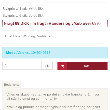
99,00 DKK
Stykpris v/ 1 stk.
85,00 DKK
Stykpris v/ 6 stk.
Fragt 69 DKK - fri fragt i Randers og v/køb over
699,-
91p af Peter Winding, Vinbladet
Model/Varenr.:
1049240918
stk.
Køb
Beskrivelse
Vinen er skabt med tanke på det smukke franske forår, hvor
alt står i blomst og summer af liv.
Krokus og primula er meget typiske for området og har givet