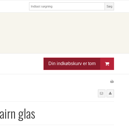
Søg
Din indkøbskurv er tom
airn glas