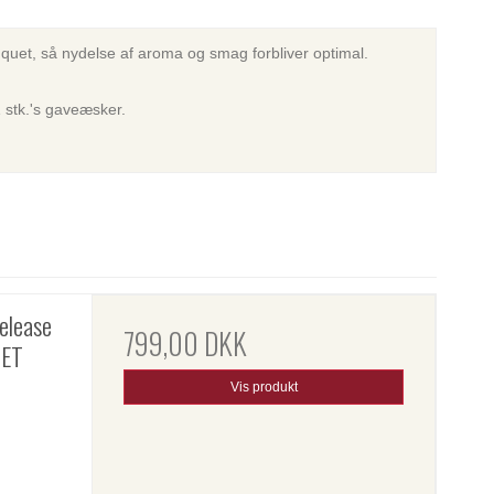
quet, så nydelse af aroma og smag forbliver optimal.
1 stk.'s gaveæsker.
Release
799,00 DKK
TET
Vis produkt