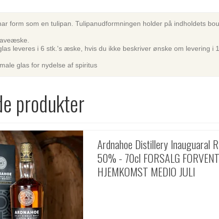
har form som en tulipan. Tulipanudformningen holder på indholdets bou
 gaveæske.
 glas leveres i 6 stk.'s æske, hvis du ikke beskriver ønske om levering i 
male glas for nydelse af spiritus
de produkter
Ardnahoe Distillery Inauguaral 
50% - 70cl FORSALG FORVEN
HJEMKOMST MEDIO JULI