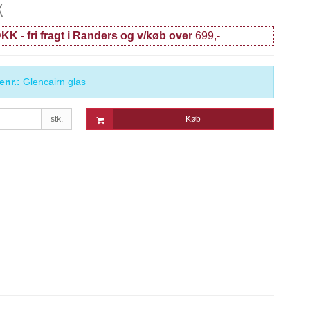
K
KK - fri fragt i Randers og v/køb over
699,-
enr.:
Glencairn glas
stk.
Køb