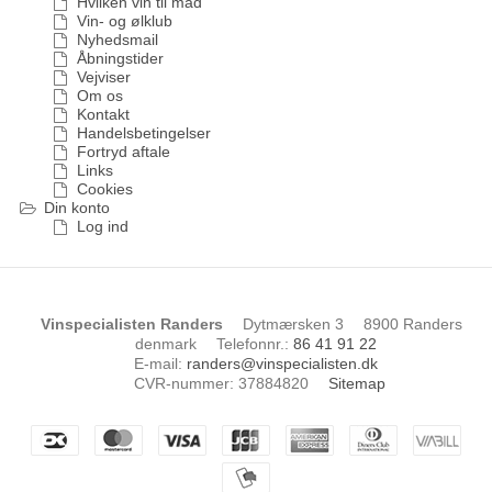
Hvilken vin til mad
Vin- og ølklub
Nyhedsmail
Åbningstider
Vejviser
Om os
Kontakt
Handelsbetingelser
Fortryd aftale
Links
Cookies
Din konto
Log ind
Vinspecialisten Randers
Dytmærsken 3
8900 Randers
denmark
Telefonnr.
:
86 41 91 22
E-mail
:
randers@vinspecialisten.dk
CVR-nummer
:
37884820
Sitemap