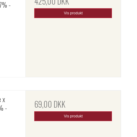
425,00 DKK
,7% -
Vis produkt
e x
69,00 DKK
% -
Vis produkt