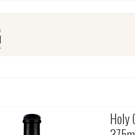
Holy 
375m