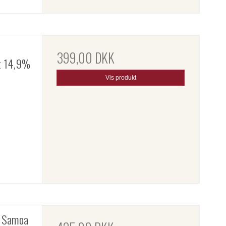
399,00 DKK
t 14,9%
Vis produkt
k Samoa