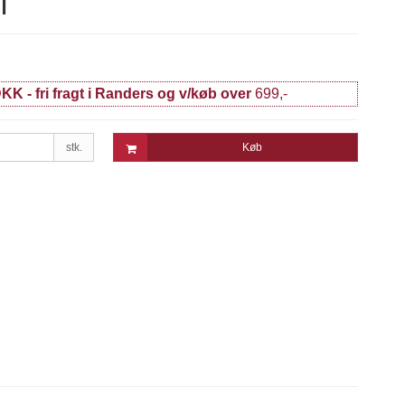
KK - fri fragt i Randers og v/køb over
699,-
stk.
Køb