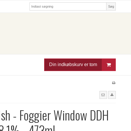
Søg
Din indkøbskurv er tom
sh - Foggier Window DDH
8,1% - 473ml