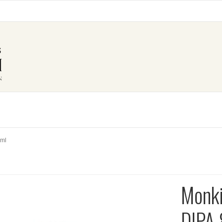
3ml
Monki
DIPA 