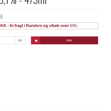
KK
KK - fri fragt i Randers og v/køb over
699,-
stk.
Køb