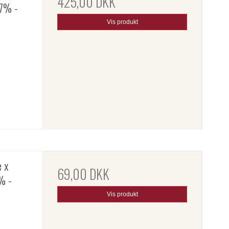
425,00 DKK
,7% -
Vis produkt
e x
69,00 DKK
% -
Vis produkt