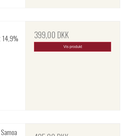
399,00 DKK
t 14,9%
Vis produkt
k Samoa