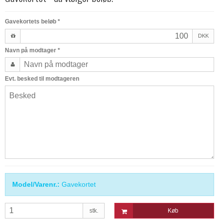
Gavekortets beløb
*
DKK
Navn på modtager
*
Evt. besked til modtageren
Model/Varenr.:
Gavekortet
stk.
Køb